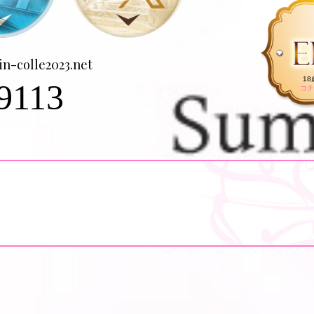
in-colle2023.net
1
9113
コチ