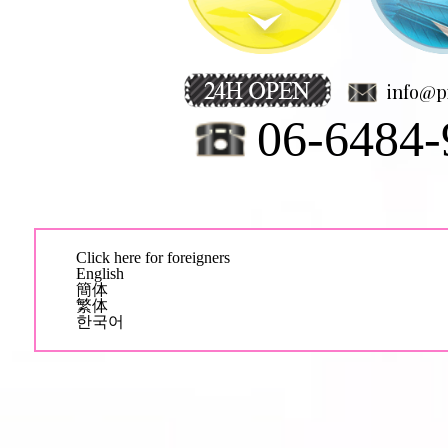
info@p
06-6484-
Click here for foreigners
English
簡体
繁体
한국어