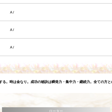
A /
A /
A /
必ず実現する。時は金なり。成功の秘訣は瞬発力・集中力・継続力。全ての方
ローター