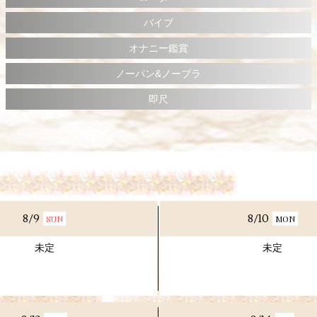
バイブ
オナニー鑑賞
ノーパン&ノーブラ
即尺
8/9
8/10
SUN
MON
未定
未定