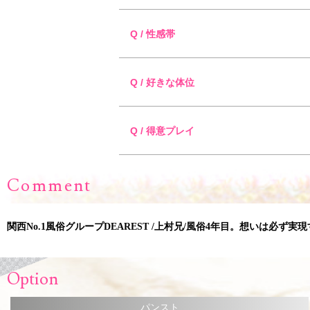
Q / 性感帯
Q / 好きな体位
Q / 得意プレイ
Comment
関西No.1風俗グループDEAREST /上村兄/風俗4年目。想いは
Option
パンスト