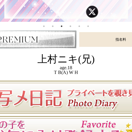
指名料
上村ニキ(兄)
age.18
T B(A) W H