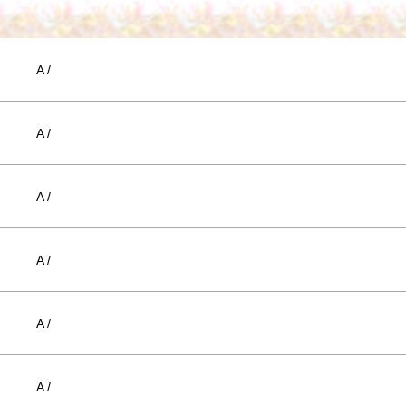
A /
A /
A /
A /
A /
A /