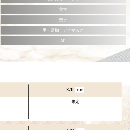
電マ
聖水
手・足枷・アイマスク
AF
8/11
TUE
未定