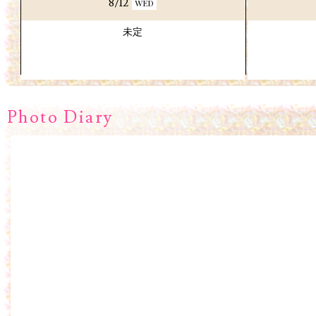
8/12
WED
未定
Photo Diary