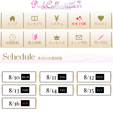
トップ
コンセプト
システム
今すぐOK
キャスト
写メ日記
出勤情報
ランキング
ネット予約
新人情報
Schedule
本日の出勤情報
8/10
8/11
8/12
MON
TUE
WED
8/13
8/14
8/15
THU
FRI
SAT
8/16
SUN