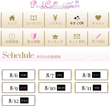
トップ
コンセプト
システム
今すぐOK
キャスト
写メ日記
出勤情報
ランキング
ネット予約
新人情報
Schedule
本日の出勤情報
8/6
8/7
8/8
THU
FRI
SAT
8/9
8/10
8/11
SUN
MON
TUE
8/12
WED